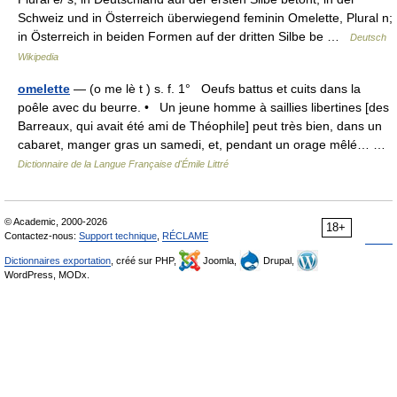
Schweiz und in Österreich überwiegend feminin Omelette, Plural n;
in Österreich in beiden Formen auf der dritten Silbe be …
Deutsch
Wikipedia
omelette
— (o me lè t ) s. f. 1° Oeufs battus et cuits dans la
poêle avec du beurre. • Un jeune homme à saillies libertines [des
Barreaux, qui avait été ami de Théophile] peut très bien, dans un
cabaret, manger gras un samedi, et, pendant un orage mêlé… …
Dictionnaire de la Langue Française d'Émile Littré
© Academic, 2000-2026
18+
Contactez-nous:
Support technique
,
RÉCLAME
Dictionnaires exportation
, créé sur PHP,
Joomla,
Drupal,
WordPress, MODx.