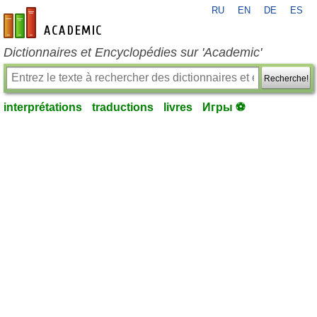
RU
EN
DE
ES
fr-academic.com
Dictionnaires et Encyclopédies sur 'Academic'
Recherche!
interprétations
traductions
livres
Игры ⚽