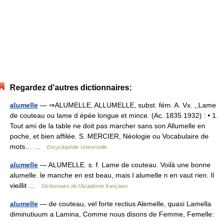
Regardez d'autres dictionnaires:
alumelle
— ⇒ALUMELLE, ALLUMELLE, subst. fém. A. Vx. ,,Lame
de couteau ou lame d épée longue et mince. (Ac. 1835 1932) : • 1.
Tout ami de la table ne doit pas marcher sans son Allumelle en
poche, et bien affilée. S. MERCIER, Néologie ou Vocabulaire de
mots… …
Encyclopédie Universelle
alumelle
— ALUMELLE. s. f. Lame de couteau. Voilà une bonne
alumelle. le manche en est beau, mais l alumelle n en vaut rien. Il
vieillit …
Dictionnaire de l'Académie française
alumelle
— de couteau, vel forte rectius Alemelle, quasi Lamella
diminutiuum a Lamina, Comme nous disons de Femme, Femelle: