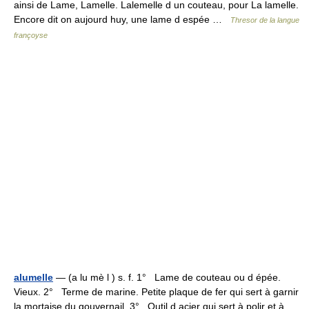
ainsi de Lame, Lamelle. Lalemelle d un couteau, pour La lamelle.
Encore dit on aujourd huy, une lame d espée …
Thresor de la langue
françoyse
alumelle
— (a lu mè l ) s. f. 1° Lame de couteau ou d épée.
Vieux. 2° Terme de marine. Petite plaque de fer qui sert à garnir
la mortaise du gouvernail. 3° Outil d acier qui sert à polir et à