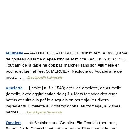
allumelle
— ⇒ALUMELLE, ALLUMELLE, subst. fém. A. Vx. ,,Lame
de couteau ou lame d épée longue et mince. (Ac. 1835 1932) : • 1.
Tout ami de la table ne doit pas marcher sans son Allumelle en
poche, et bien affilée. S. MERCIER, Néologie ou Vocabulaire de
mots… …
Encyclopédie Universelle
omelette
— [ ɔmlɛt ] n. f. • 1548; altér. de amelette, de alumelle
(lamelle, avec agglutination de a) 1 ♦ Mets fait avec des œufs
battus et cuits à la poêle auxquels on peut ajouter divers
ingrédients. Omelette aux champignons, au fromage, aux fines
herbes …
Encyclopédie Universelle
Omelett
— mit Schinken und Gemüse Ein Omelett (neutrum,
Plural e/ s, in Deutschland auf der ersten Silbe betont; in der